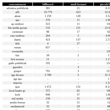
concessionaria
billboard
medi formati
piccoli 
adriatica pubblicità
381
21
6.5
affi
19.779
423
52.
alessi
1.259
128
3.5
apa
376
11
2.0
ap outdoor
322
11
15
blu media group
132
121
22.
carminati
86
17
6
cms outdoor
264
5
4.0
damir
423
137
2.5
defi
4
27
-
esotas
657
-
-
exomedia
-
-
13
fair
50
2
1
first avenue
11
-
1.1
gallo pubblicità
192
-
15
gquadro
-
3
-
gregor
791
3
22
igp decaux
2.780
5
31.
igp spa
-
-
1
impress
-
-
1.5
ipas
1.472
132
8.2
local leader gr.
372
62
19
looh
946
37
1.6
md media
159
31
10
media firenze
32
21
1
mediamond
32
29
8