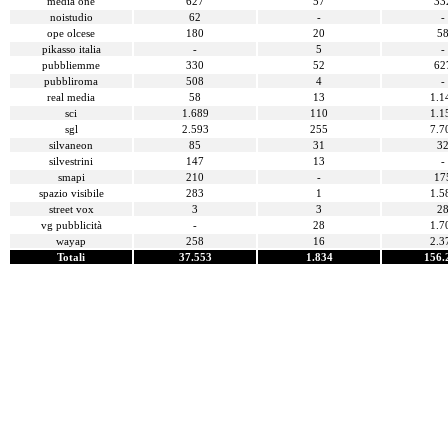
media one
627
57
33
noistudio
62
-
-
ope olcese
180
20
5
pikasso italia
-
5
-
pubbliemme
330
52
62
pubbliroma
508
4
-
real media
58
13
1.1
sci
1.689
110
1.1
sgl
2.593
255
7.7
silvaneon
85
31
3
silvestrini
147
13
-
smapi
210
-
17
spazio visibile
283
1
1.5
street vox
3
3
2
vg pubblicità
-
28
1.7
wayap
258
16
2.3
Totali
37.553
1.834
156.